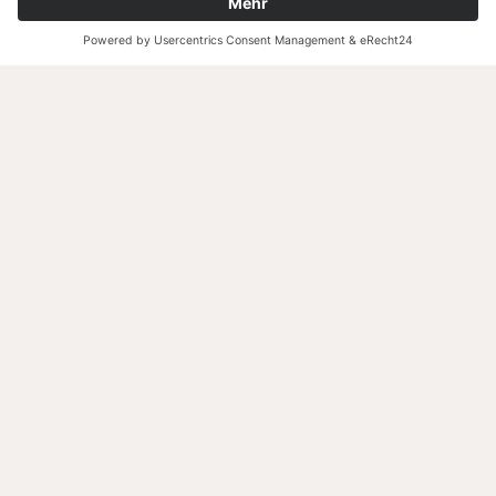
KONTAKT
C. Messer Agrarvertrieb e. K.
Büchelberger Str. 26